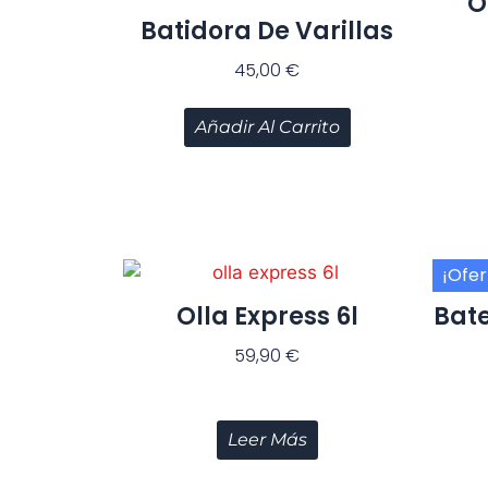
O
Batidora De Varillas
45,00
€
Añadir Al Carrito
¡Ofer
Olla Express 6l
Bate
59,90
€
Leer Más