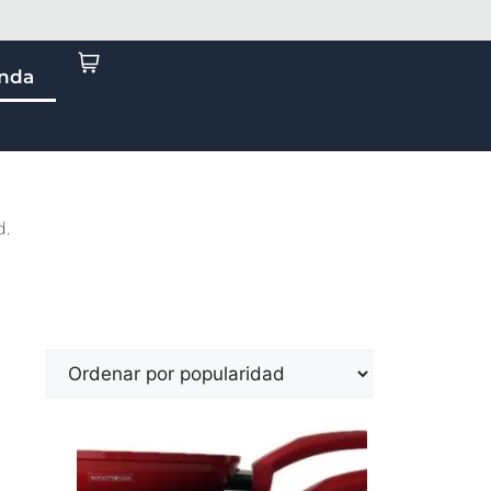
enda
d.