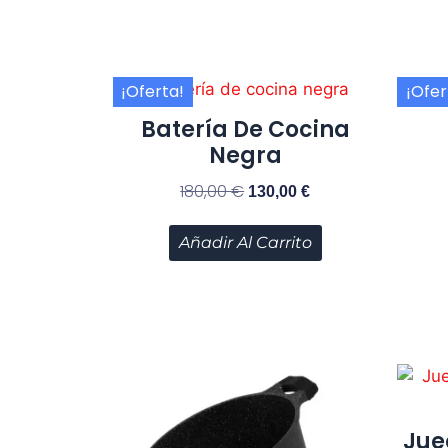
¡Oferta!
¡Ofer
Batería De Cocina
Negra
180,00
€
130,00
€
Añadir Al Carrito
Jue