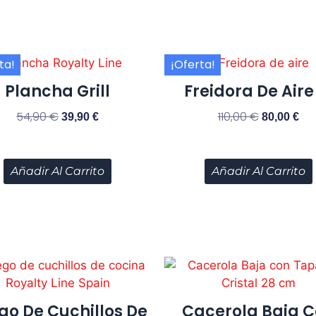
ta!
¡Oferta!
Plancha Grill
Freidora De Aire
54,90
€
110,00
€
39,90
€
80,00
€
Añadir Al Carrito
Añadir Al Carrito
go De Cuchillos De
Cacerola Baja 