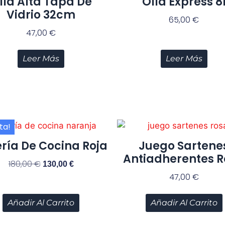
lla Alta Tapa De
Olla Express 8
Vidrio 32cm
65,00
€
47,00
€
Leer Más
Leer Más
ta!
ría De Cocina Roja
Juego Sartene
Antiadherentes 
180,00
€
130,00
€
47,00
€
Añadir Al Carrito
Añadir Al Carrito