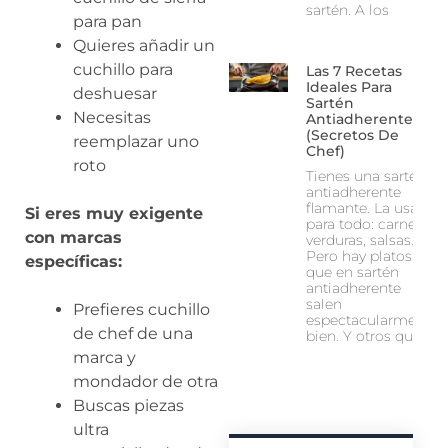
sartén. A los
para pan
Quieres añadir un
cuchillo para
Las 7 Recetas
Ideales Para
deshuesar
Sartén
Necesitas
Antiadherente
(Secretos De
reemplazar uno
Chef)
roto
Tienes una sartén
antiadherente
flamante. La usas
Si eres muy exigente
para todo: carne,
con marcas
verduras, salsas…
Pero hay platos
específicas:
que en sartén
antiadherente
salen
Prefieres cuchillo
espectacularmente
de chef de una
bien. Y otros que…
marca y
mondador de otra
Buscas piezas
ultra