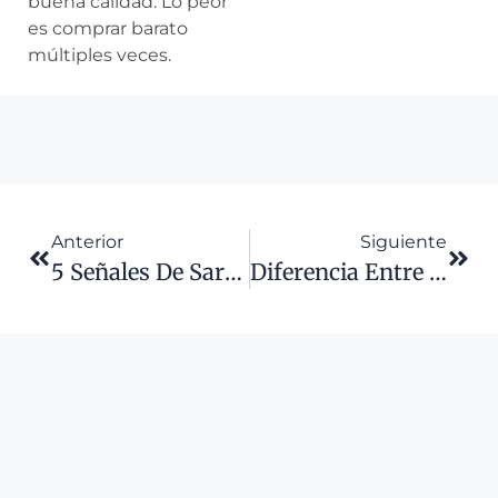
buena calidad. Lo peor
es comprar barato
múltiples veces.
Anterior
Siguiente
5 Señales De Sartén En Mal Estado
Diferencia Entre Cortar Y Machacar: Cómo Un Buen Cuchillo De Chef Cambia Tu Cocina