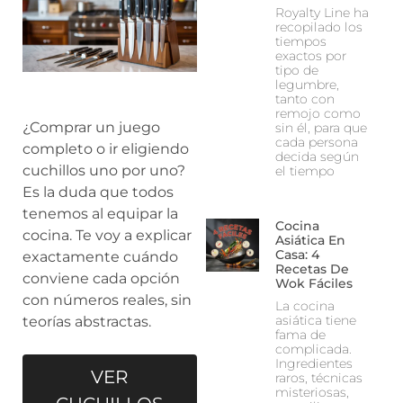
Royalty Line ha
recopilado los
tiempos
exactos por
tipo de
legumbre,
tanto con
remojo como
¿Comprar un juego
sin él, para que
cada persona
completo o ir eligiendo
decida según
cuchillos uno por uno?
el tiempo
Es la duda que todos
tenemos al equipar la
Cocina
cocina. Te voy a explicar
Asiática En
Casa: 4
exactamente cuándo
Recetas De
conviene cada opción
Wok Fáciles
con números reales, sin
La cocina
asiática tiene
teorías abstractas.
fama de
complicada.
Ingredientes
VER
raros, técnicas
misteriosas,