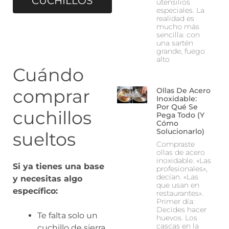
CUCHILLOS
utensilios
especiales. La
realidad es
mucho más
sencilla: con
una sartén
grande, fuego
alto
Cuándo
comprar
Ollas De Acero
Inoxidable:
Por Qué Se
cuchillos
Pega Todo (Y
Cómo
Solucionarlo)
sueltos
Compraste
ollas de acero
inoxidable. «Las
Si ya tienes una base
profesionales»,
decían. «Las
y necesitas algo
que usan en
específico:
restaurantes».
Primer día:
Decides hacer
Te falta solo un
huevos. Los
cascas en la
cuchillo de sierra